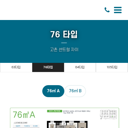
76 타입
고촌 센트럴 자이
63타입
76타입
84타입
105타입
76㎡ A
76㎡ B